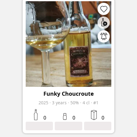
Funky Choucroute
2025
·
3
years
·
50%
·
4 cl
·
#1
0
0
0