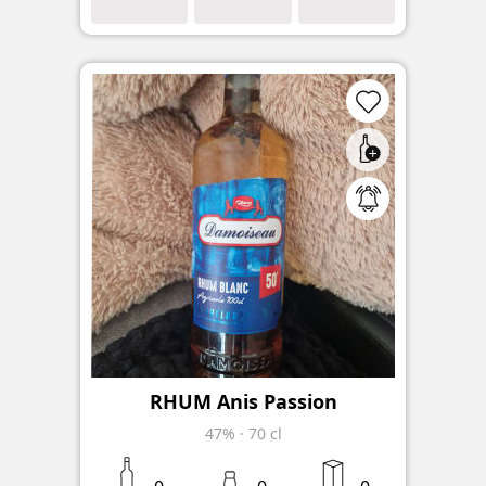
RHUM Anis Passion
47%
·
70 cl