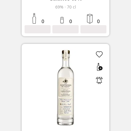
69%
·
70 cl
0
0
0