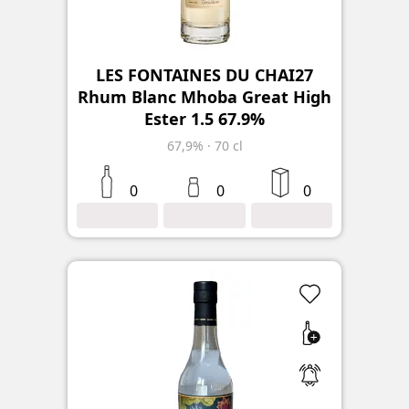
LES FONTAINES DU CHAI27
Rhum Blanc Mhoba Great High
Ester 1.5 67.9%
67,9%
·
70 cl
0
0
0