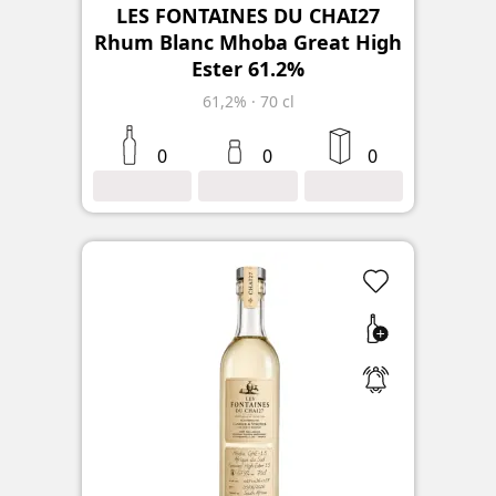
LES FONTAINES DU CHAI27
Rhum Blanc Mhoba Great High
Ester 61.2%
61,2%
·
70 cl
0
0
0