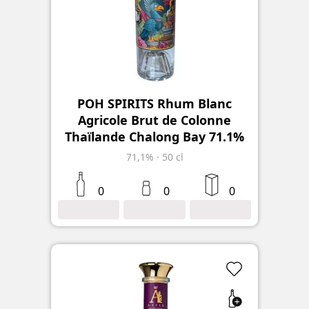
POH SPIRITS Rhum Blanc
Agricole Brut de Colonne
Thaïlande Chalong Bay 71.1%
71,1%
·
50 cl
0
0
0