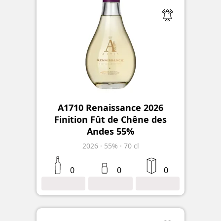
A1710 Renaissance 2026
Finition Fût de Chêne des
Andes 55%
2026
·
55%
·
70 cl
0
0
0