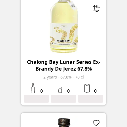
Chalong Bay Lunar Series Ex-
Brandy De Jerez 67.8%
2
years
·
67,8%
·
70 cl
0
0
0