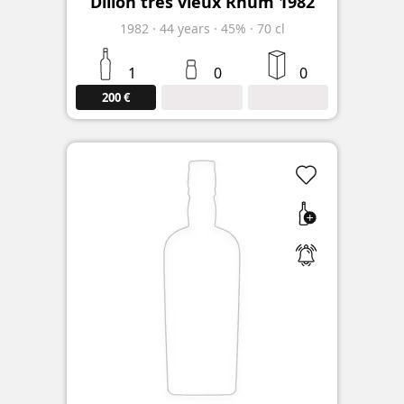
Dillon très vieux Rhum 1982
1982
·
44
years
·
45%
·
70 cl
1
0
0
200 €