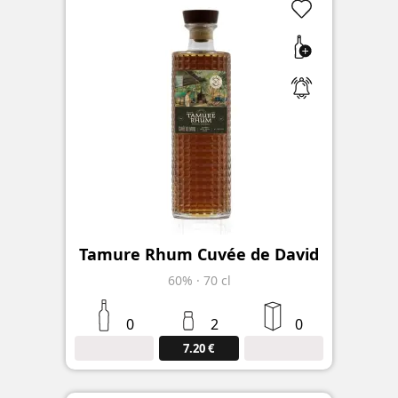
Tamure Rhum Cuvée de David
60%
·
70 cl
0
2
0
7.20 €