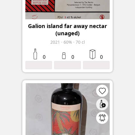
Galion island far away nectar
(unaged)
2021
·
60%
·
70 cl
0
0
0