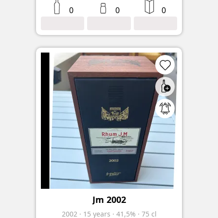
0
0
0
Jm 2002
2002
·
15
years
·
41,5%
·
75 cl