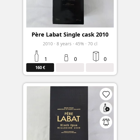
Père Labat Single cask 2010
2010
·
8
years
·
45%
·
70 cl
1
0
0
160 €