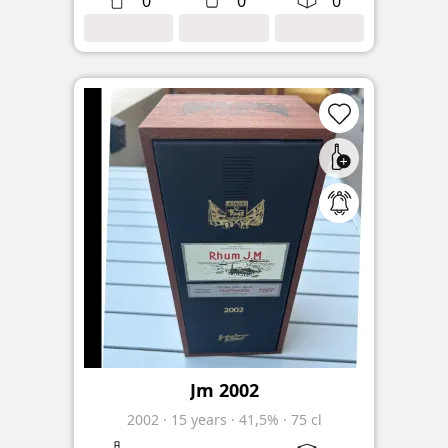
0
0
0
Jm 2002
2002
·
15
years
·
41,5%
·
75 cl