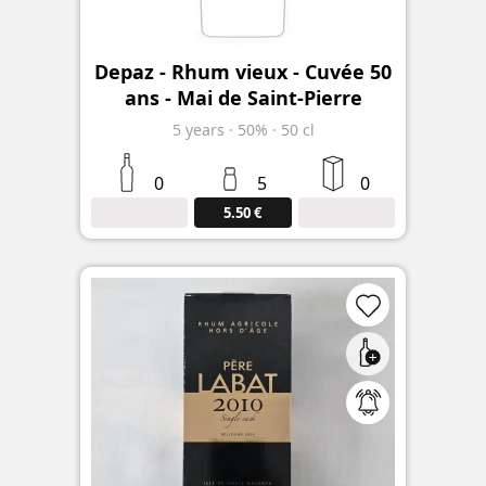
Depaz - Rhum vieux - Cuvée 50
ans - Mai de Saint-Pierre
5
years
·
50%
·
50 cl
0
5
0
5.50 €