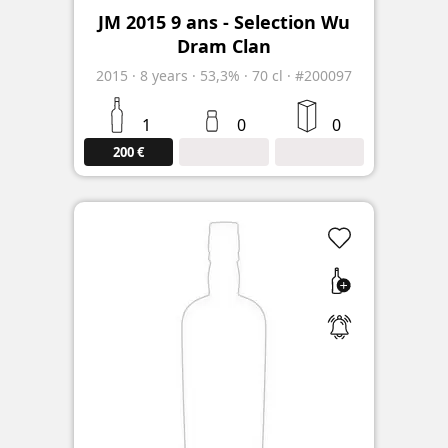
JM 2015 9 ans - Selection Wu
Dram Clan
2015
·
8
years
·
53,3%
·
70 cl
·
#200097
1
0
0
200 €