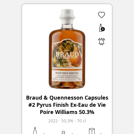
Braud & Quennesson Capsules
#2 Pyrus Finish Ex-Eau de Vie
Poire Williams 50.3%
2022
·
50,3%
·
70 cl