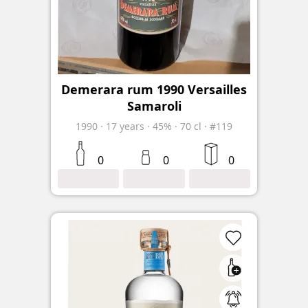
Demerara rum 1990 Versailles
Samaroli
1990
·
17
years
·
45%
·
70 cl
·
#119
0
0
0