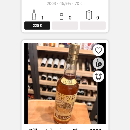
2003
·
46,9%
·
70 cl
1
0
0
220 €