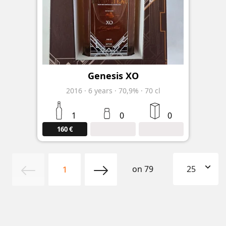
Genesis XO
2016
·
6
years
·
70,9%
·
70 cl
1
0
0
160 €
on
79
25
1