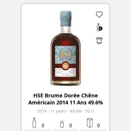
HSE Brume Dorée Chêne
Américain 2014 11 Ans 49.6%
2014
·
11
years
·
49,6%
·
70 cl
0
0
0