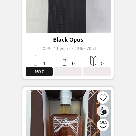
Black Opus
2009
·
11
years
·
42%
·
70 cl
1
0
0
160 €