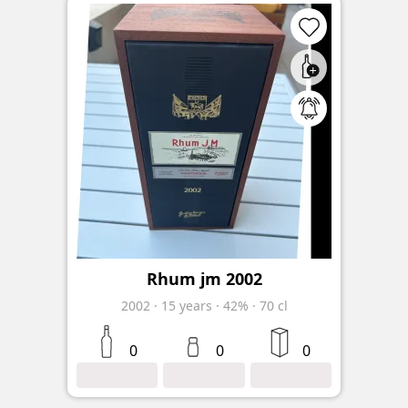
Rhum jm 2002
2002
·
15
years
·
42%
·
70 cl
0
0
0